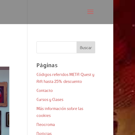
Páginas
Códigos referidos META Quest y
Rift hasta 25% descuento
Contacto
Cursos y Clases
Más información sobre las
cookies
Neocroma
Noticias