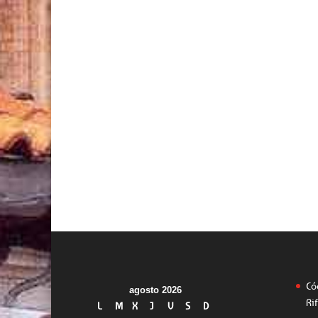
Có
agosto 2026
Ri
L
M
X
J
V
S
D