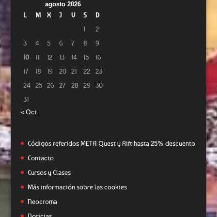
agosto 2026
L
M
X
J
V
S
D
1
2
3
4
5
6
7
8
9
10
11
12
13
14
15
16
17
18
19
20
21
22
23
24
25
26
27
28
29
30
31
« Oct
Códigos referidos META Quest y Rift hasta 25% descuento
Contacto
Cursos y Clases
Más información sobre las cookies
Neocroma
Noticias