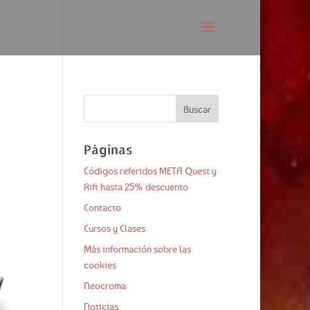
Páginas
Códigos referidos META Quest y
Rift hasta 25% descuento
Contacto
Cursos y Clases
Más información sobre las
cookies
Neocroma
Noticias