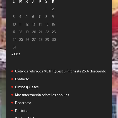
L
M
X
J
V
S
D
1
2
3
4
5
6
7
8
9
10
11
12
13
14
15
16
17
18
19
20
21
22
23
24
25
26
27
28
29
30
31
« Oct
Códigos referidos META Quest y Rift hasta 25% descuento
Contacto
Cursos y Clases
Más información sobre las cookies
Neocroma
Noticias