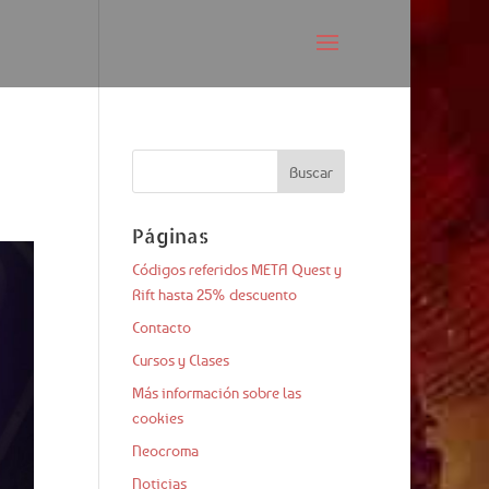
Páginas
Códigos referidos META Quest y
Rift hasta 25% descuento
Contacto
Cursos y Clases
Más información sobre las
cookies
Neocroma
Noticias