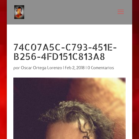
74C07A5C-C793-451E-
B256-4FD151C813A8
por
Oscar Ortega Lorenzo
|
Feb 2, 2018
|
0 Comentarios