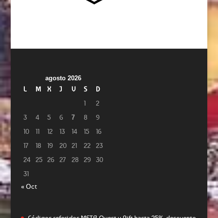
agosto 2026
L
M
X
J
V
S
D
1
2
3
4
5
6
7
8
9
10
11
12
13
14
15
16
17
18
19
20
21
22
23
24
25
26
27
28
29
30
31
« Oct
Códigos referidos META Quest y Rift hasta 25% descuento