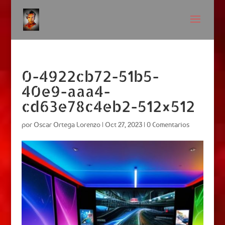
0-4922cb72-51b5-
40e9-aaa4-
cd63e78c4eb2-512×512
por
Oscar Ortega Lorenzo
|
Oct 27, 2023
|
0 Comentarios