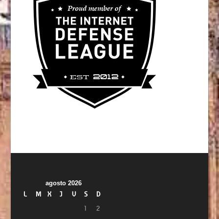
agosto 2026
L
M
X
J
V
S
D
1
2