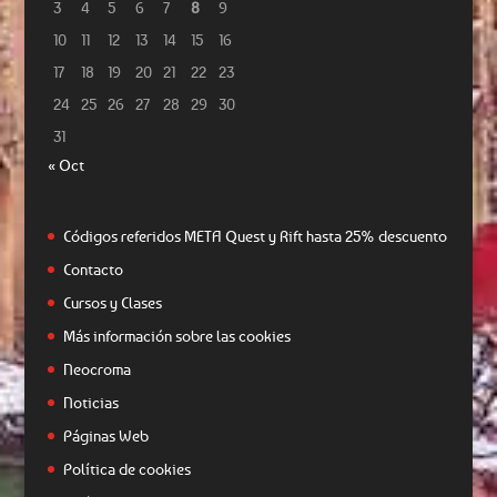
3
4
5
6
7
8
9
10
11
12
13
14
15
16
17
18
19
20
21
22
23
24
25
26
27
28
29
30
31
« Oct
Códigos referidos META Quest y Rift hasta 25% descuento
Contacto
Cursos y Clases
Más información sobre las cookies
Neocroma
Noticias
Páginas Web
Política de cookies