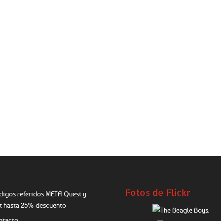
Fotos de Flickr
digos referidos META Quest y
ft hasta 25% descuento
ntacto