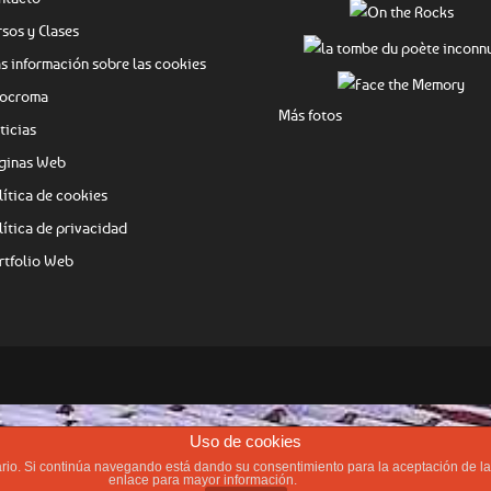
rsos y Clases
s información sobre las cookies
ocroma
Más fotos
ticias
ginas Web
lítica de cookies
lítica de privacidad
rtfolio Web
Uso de cookies
suario. Si continúa navegando está dando su consentimiento para la aceptación de 
enlace para mayor información.