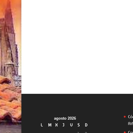
Có
agosto 2026
Ri
L
M
X
J
V
S
D
Co