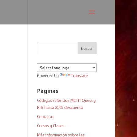
Powered by
Translate
Páginas
Códigos referidos META Quest y
Rift hasta 25% descuento
Contacto
Cursos y Clases
Más información sobre las