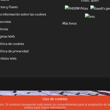
rsos y Clases
s información sobre las cookies
ocroma
Más fotos
ticias
ginas Web
lítica de cookies
lítica de privacidad
rtfolio Web
Uso de cookies
suario. Si continúa navegando está dando su consentimiento para la aceptación de 
enlace para mayor información.