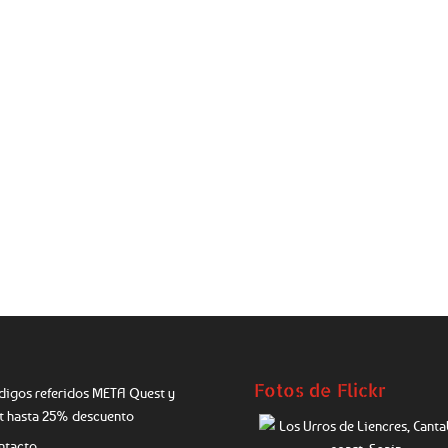
Fotos de Flickr
digos referidos META Quest y
ft hasta 25% descuento
ntacto