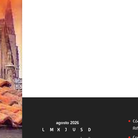
Có
agosto 2026
Ri
L
M
X
J
V
S
D
Co