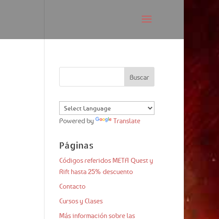
Powered by
Translate
Páginas
Códigos referidos META Quest y
Rift hasta 25% descuento
Contacto
Cursos y Clases
Más información sobre las